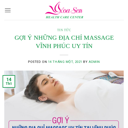
Skip
to
content
TIN TỨC
GỢI Ý NHỮNG ĐỊA CHỈ MASSAGE
VĨNH PHÚC UY TÍN
POSTED ON
14 THÁNG MỘT, 2021
BY
ADMIN
14
Th1